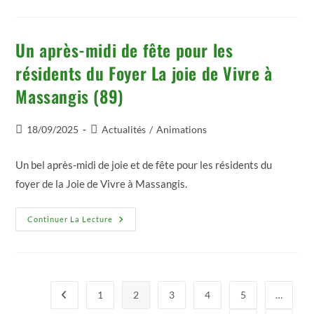
Ta
Santé,
Et,
Pour
Notre
Un après-midi de fête pour les
Santé
Réparons
résidents du Foyer La joie de Vivre à
Le
Lien
Massangis (89)
Social
–
Avallon
(89)
Publication
Post
18/09/2025
Actualités
/
Animations
publiée :
category:
Un bel après-midi de joie et de fête pour les résidents du
foyer de la Joie de Vivre à Massangis.
Un
Continuer La Lecture
Après-
Midi
De
Fête
Pour
Les
Résidents
1
2
3
4
5
…
Go to the previous page
Du
Foyer