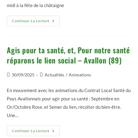
midi à la fête de la châtaigne
Fête
Continuer La Lecture
De
La
Châtaigne
–
Quarré
Les
Agis pour ta santé, et, Pour notre santé
Tombes
(89)
réparons le lien social – Avallon (89)
Publication
Post
30/09/2025
Actualités
/
Animations
publiée :
category:
En mouvement avec les animations du Contrat Local Santé du
Pays Avallonnais pour agir pour sa santé : Septembre en
Or/Octobre Rose, et Semer du lien, récolter du bien-être.
Une…
Agis
Continuer La Lecture
Pour