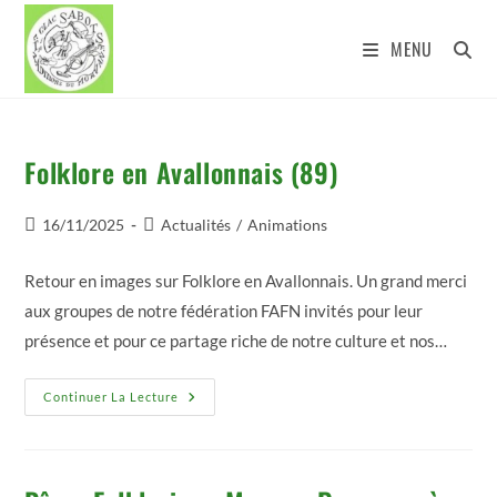
Skip
to
MENU
content
Folklore en Avallonnais (89)
Publication
Post
16/11/2025
Actualités
/
Animations
publiée :
category:
Retour en images sur Folklore en Avallonnais. Un grand merci
aux groupes de notre fédération FAFN invités pour leur
présence et pour ce partage riche de notre culture et nos…
Folklore
Continuer La Lecture
En
Avallonnais
(89)