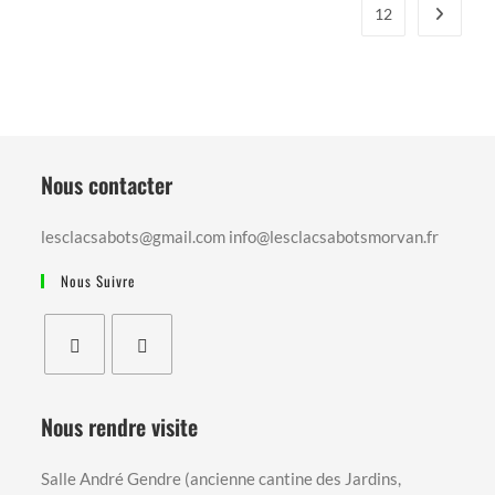
La
12
Aller à l
Joie
De
Vivre
À
Massangis
(89)
Nous contacter
lesclacsabots@gmail.com info@lesclacsabotsmorvan.fr
Nous Suivre
S’ouvre
S’ouvre
dans
dans
Nous rendre visite
un
un
nouvel
nouvel
Salle André Gendre (ancienne cantine des Jardins,