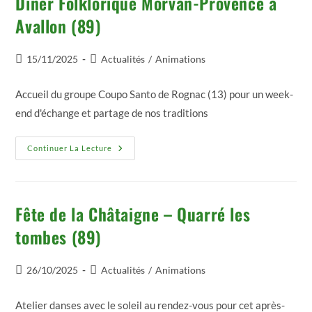
Dîner Folklorique Morvan-Provence à
Avallon (89)
Publication
Post
15/11/2025
Actualités
/
Animations
publiée :
category:
Accueil du groupe Coupo Santo de Rognac (13) pour un week-
end d'échange et partage de nos traditions
Dîner
Continuer La Lecture
Folklorique
Morvan-
Provence
À
Avallon
(89)
Fête de la Châtaigne – Quarré les
tombes (89)
Publication
Post
26/10/2025
Actualités
/
Animations
publiée :
category:
Atelier danses avec le soleil au rendez-vous pour cet après-