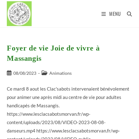
Skip
to
MENU
content
Foyer de vie Joie de vivre à
Massangis
Publication
Post
08/08/2023
Animations
publiée :
category:
Ce mardi 8 aout les Clac'sabots intervenaient bénévolement
pour animer une après midi au centre de vie pour adultes
handicapés de Massangis.
https://www.lesclacsabotsmorvan.fr/wp-
content/uploads/2023/08/VIDEO-2023-08-08-
danseurs.mp4 https://www.lesclacsabotsmorvan.fr/wp-