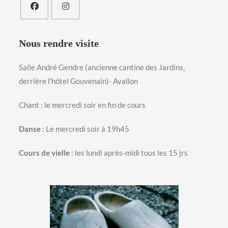
S’ouvre
S’ouvre
dans
dans
Nous rendre visite
un
un
nouvel
nouvel
Salle André Gendre (ancienne cantine des Jardins,
onglet
onglet
derrière l'hôtel Gouvenain)- Avallon
Chant : le mercredi soir en fin de cours
Danse :
Le mercredi soir à 19h45
Cours de vielle
: les lundi après-midi tous les 15 jrs