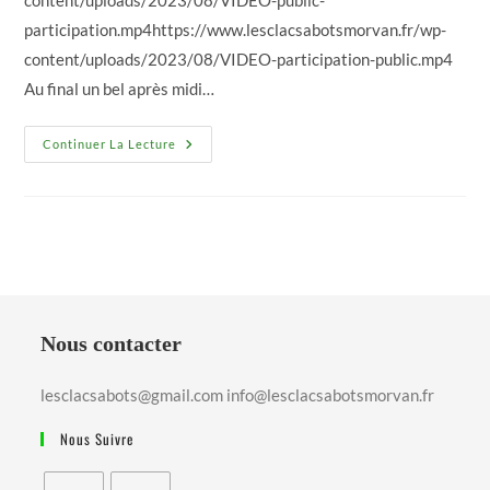
content/uploads/2023/08/VIDEO-public-
participation.mp4https://www.lesclacsabotsmorvan.fr/wp-
content/uploads/2023/08/VIDEO-participation-public.mp4
Au final un bel après midi…
Foyer
Continuer La Lecture
De
Vie
Joie
De
Vivre
À
Massangis
Nous contacter
lesclacsabots@gmail.com info@lesclacsabotsmorvan.fr
Nous Suivre