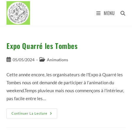
Skip
to
MENU
content
Expo Quarré les Tombes
Publication
Post
05/05/2024
Animations
publiée :
category:
Cette année encore, les organisateurs de l'Expo à Quarré les
Tombes nous ont demandé de participer à l'animation du
weekend.Temps pluvieux mais nous commençons à l'intérieur,
pas facile entre les…
Expo
Continuer La Lecture
Quarré
Les
Tombes