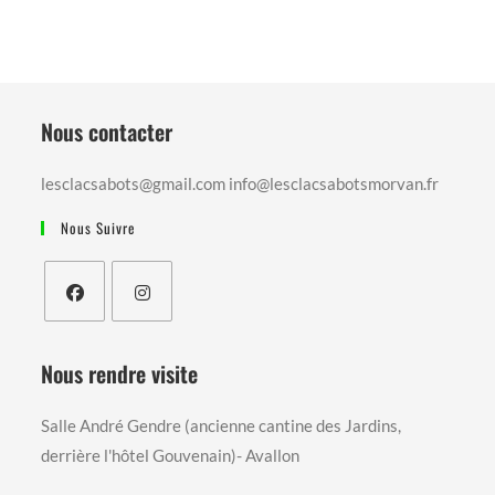
Nous contacter
lesclacsabots@gmail.com info@lesclacsabotsmorvan.fr
Nous Suivre
S’ouvre
S’ouvre
dans
dans
Nous rendre visite
un
un
nouvel
nouvel
Salle André Gendre (ancienne cantine des Jardins,
onglet
onglet
derrière l'hôtel Gouvenain)- Avallon