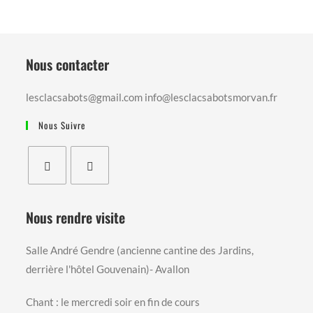
Ans
Nous contacter
lesclacsabots@gmail.com info@lesclacsabotsmorvan.fr
Nous Suivre
S’ouvre
S’ouvre
dans
dans
Nous rendre visite
un
un
nouvel
nouvel
Salle André Gendre (ancienne cantine des Jardins,
onglet
onglet
derrière l'hôtel Gouvenain)- Avallon
Chant : le mercredi soir en fin de cours