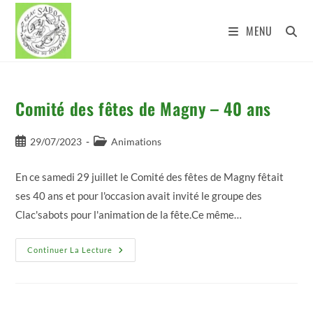
Skip
to
MENU
content
Comité des fêtes de Magny – 40 ans
Publication
Post
29/07/2023
Animations
publiée :
category:
En ce samedi 29 juillet le Comité des fêtes de Magny fêtait
ses 40 ans et pour l'occasion avait invité le groupe des
Clac'sabots pour l'animation de la fête.Ce même…
Comité
Continuer La Lecture
Des
Fêtes
De
Magny
–
40